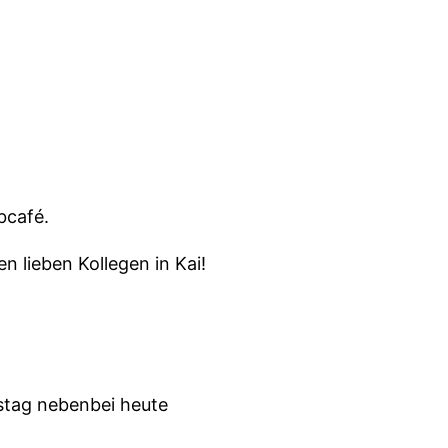
bcafé.
n lieben Kollegen in Kai!
stag nebenbei heute