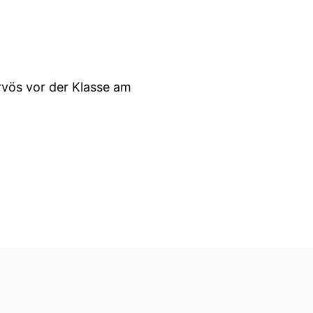
rvös vor der Klasse am
Kniffelset.
n.