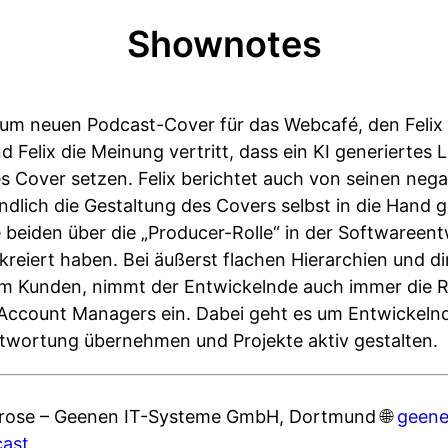
Shownotes
zum neuen Podcast-Cover für das Webcafé, den Felix
 Felix die Meinung vertritt, dass ein KI generiertes 
hes Cover setzen. Felix berichtet auch von seinen neg
endlich die Gestaltung des Covers selbst in die Han
e beiden über die „Producer-Rolle“ in der Softwareent
reiert haben. Bei äußerst flachen Hierarchien und di
Kunden, nimmt der Entwickelnde auch immer die Ro
ccount Managers ein. Dabei geht es um Entwickelnde
twortung übernehmen und Projekte aktiv gestalten.
mrose – Geenen IT-Systeme GmbH, Dortmund 🌐
geene
ast