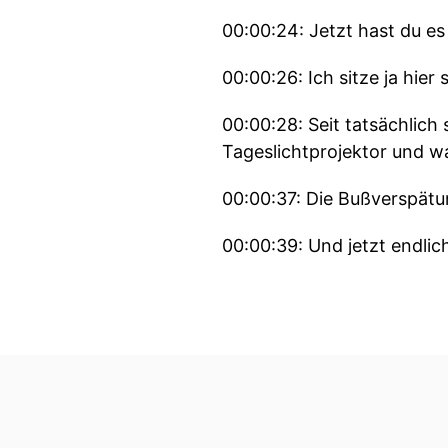
00:00:24: Jetzt hast du e
00:00:26: Ich sitze ja hier 
00:00:28: Seit tatsächlic
Tageslichtprojektor und w
00:00:37: Die Bußverspätun
00:00:39: Und jetzt endlic
00:00:41: aber im Prinzip i
00:00:43: das heißt ich ha
00:00:48: für mich ist jetz
00:00:50: Aber das Entspan