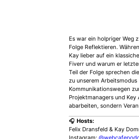
Es war ein holpriger Weg 
Folge Reflektieren. Während
Kay lieber auf ein klassic
Fiverr und warum er letzt
Teil der Folge sprechen di
zu unserem Arbeitsmodus k
Kommunikationswegen zum 
Projektmanagers und Key A
abarbeiten, sondern Veran
🎧
Hosts:
Felix Dransfeld & Kay Do
Instagram:
@webcafepodc