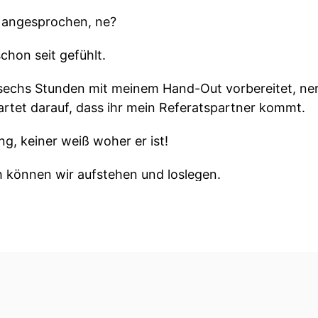
s angesprochen, ne?
schon seit gefühlt.
h sechs Stunden mit meinem Hand-Out vorbereitet, ne
artet darauf, dass ihr mein Referatspartner kommt.
g, keiner weiß woher er ist!
h können wir aufstehen und loslegen.
st ein Feierabend.
be heute vorbereitet drei Gläser Wodka Bull und einen 
t hier Feier Abend.
nte ist ja, dass wir heute eine lockere Folge vorhabe